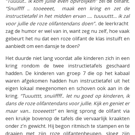
“Tuuuut.. ik kom jullie even opvrolijken”
zei de olifant.
“Snuiffff .. tooeeeet, maak een kring en zet de
instructietafel in het midden ervan …. tuuuuttt… ik zal
voor jullie de roze olifantendans doen”
.. de leerkracht
zag de humor er wel van in, want zeg nu zelf, hoe vaak
gebeurt het nu dat een roze olifant de klas instuift en
aanbiedt om een dansje te doen?
Het duurde niet lang voordat alle kinderen zich in een
kring rondom de twee instructietafels geschaard
hadden. De kinderen van groep 7 die op het kabaal
waren afgekomen hadden hun instructietafel uit het
eigen lokaal meegenomen en schoven ook aan in de
kring.
“Tuuutttt, snuiiffff.. let nu goed op kinderen, ik
dans de roze olifantendans voor jullie. Kijk en geniet er
maar van.. tooeeettt”
en lenig sprong de olifant via
een krukje bovenop de tafels die vervaarlijk kraakten
onder z’n gewicht. Hij begon ritmisch te stampen en te
draaien met zijn roze olifantenheupen, sloeg zijn