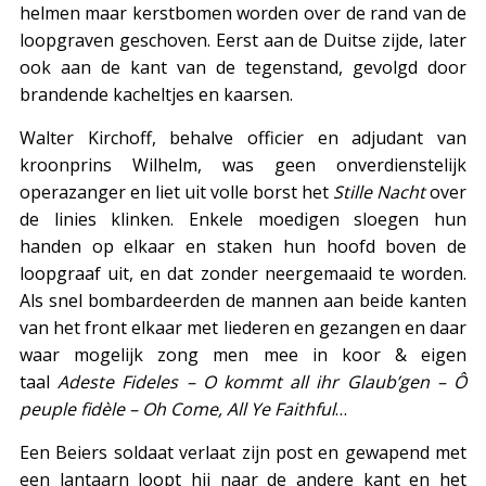
helmen maar kerstbomen worden over de rand van de
loopgraven geschoven. Eerst aan de Duitse zijde, later
ook aan de kant van de tegenstand, gevolgd door
brandende kacheltjes en kaarsen.
Walter Kirchoff, behalve officier en adjudant van
kroonprins Wilhelm, was geen onverdienstelijk
operazanger en liet uit volle borst het
Stille Nacht
over
de linies klinken. Enkele moedigen sloegen hun
handen op elkaar en staken hun hoofd boven de
loopgraaf uit, en dat zonder neergemaaid te worden.
Als snel bombardeerden de mannen aan beide kanten
van het front elkaar met liederen en gezangen en daar
waar mogelijk zong men mee in koor & eigen
taal
Adeste Fideles – O kommt all ihr Glaub’gen – Ô
peuple fidèle – Oh Come, All Ye Faithful
…
Een Beiers soldaat verlaat zijn post en gewapend met
een lantaarn loopt hij naar de andere kant en het