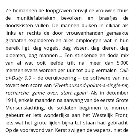
Ze bemannen de loopgraven terwijl de vrouwen thuis
de munitiefabrieken bevolken en braafjes de
doodskisten vullen. De mannen duiken in elkaar als
links er rechts de door vrouwenhanden gemaakte
granaten exploderen en alles omploegen wat in hun
bereik ligt, dag vogels, dag vissen, dag dieren, dag
bloemen, dag mannen…. Een stinkende en dode mix
van al wat ooit leefde trilt na, meer dan 5.000
mensenlevens worden per uur tot pulp vermalen.
Call-
of-Duty 0.0
– de oeruitvoering – de software van nu
tovert een score van
“Fivethousand-points-a-single-hit,
recharche, game over, start again”
. Als in december
1914, enkele maanden na aanvang van de eerste Grote
Mensenslachting, de soldaten beginnen te morren
gebeurt er iets wonderlijks aan het Westelijk Front,
iets wat het grote lijden bijna tot staan had gebracht.
Op de vooravond van Kerst zwijgen de wapens, niet de