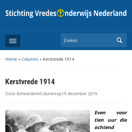
Zoeken
Home
»
Columns
»
Kerstvrede 1914
Kerstvrede 1914
Door
Beheerder
in
Columns
op
19 december 2019
.
Even voor
tien uur die
ochtend