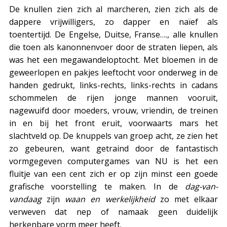
De knullen zien zich al marcheren, zien zich als de
dappere vrijwilligers, zo dapper en naïef als
toentertijd. De Engelse, Duitse, Franse…., alle knullen
die toen als kanonnenvoer door de straten liepen, als
was het een megawandeloptocht. Met bloemen in de
geweerlopen en pakjes leeftocht voor onderweg in de
handen gedrukt, links-rechts, links-rechts in cadans
schommelen de rijen jonge mannen vooruit,
nagewuifd door moeders, vrouw, vriendin, de treinen
in en bij het front eruit, voorwaarts mars het
slachtveld op. De knuppels van groep acht, ze zien het
zo gebeuren, want getraind door de fantastisch
vormgegeven computergames van NU is het een
fluitje van een cent zich er op zijn minst een goede
grafische voorstelling te maken. In de
dag-van-
vandaag
zijn
waan en werkelijkheid
zo met elkaar
verweven dat nep of namaak geen duidelijk
herkenbare vorm meer heeft.