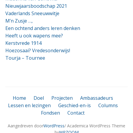
Nieuwjaarsboodschap 2021
Vaderlands Sneeuwwitje
M’n Zusje …,
Een ochtend anders leren denken
Heeft u ook wapens mee?
Kerstvrede 1914
Hoezosaai? Vredesonderwijs!
Tourja – Tournee
Home
Doel
Projecten
Ambassadeurs
Lessen en lezingen
Geschied-en-is
Columns
Fondsen
Contact
Aangedreven door
WordPress
/ Academica WordPress Theme
by
WPZOOM