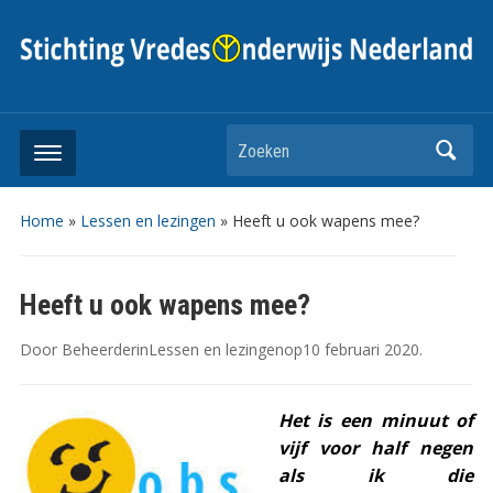
Zoeken
Home
»
Lessen en lezingen
»
Heeft u ook wapens mee?
Heeft u ook wapens mee?
Door
Beheerder
in
Lessen en lezingen
op
10 februari 2020
.
Het is een minuut of
vijf voor half negen
als ik die