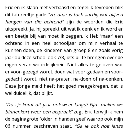
Eric en ik slaan met verbaasd en tegelijk tevreden blik
dit tafereeltje gade
“zo, daar is toch aardig wat blijven
hangen van die ochtend”
zijn de woorden die Eric
uitspreekt. Ja, hij spreekt uit wat ik denk en ik word er
een beetje blij van moet ik zeggen. ‘k Heb ‘maar’ een
ochtend in een heel schooljaar om mijn verhaal te
kunnen doen, de kinderen van groep 8 en zoals vorig
jaar op deze school ook 7/8, iets bij te brengen over de
eigen verantwoordelijkheid. Niet alles te geloven wat
er voor-gezegd wordt, doen wat voor-gedaan en voor-
gedacht wordt, niet na-praten, na-doen of na-denken.
Deze jonge meid heeft het goed meegekregen, dat is
wel duidelijk, dat blijkt.
“Dus je komt dit jaar ook weer langs? Fijn.. maken we
binnenkort weer een afspraak”
zegt Eric terwijl ik hem
de paginagrote folder in handen geef waarop ook mijn
06 nummer geschreven staat.
“Ga je ook nog langs