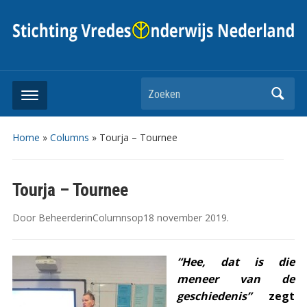
Zoeken
Home
»
Columns
»
Tourja – Tournee
Tourja – Tournee
Door
Beheerder
in
Columns
op
18 november 2019
.
“Hee, dat is die
meneer van de
geschiedenis”
zegt