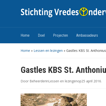
Home
Doel
Projecten
Ambassadeurs
Home
»
Lessen en lezingen
»
Gastles KBS St. Anthoniu
Gastles KBS St. Anthoni
Door
Beheerder
in
Lessen en lezingen
op
25 april 2016
.