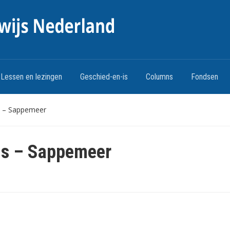
Lessen en lezingen
Geschied-en-is
Columns
Fondsen
s – Sappemeer
us – Sappemeer