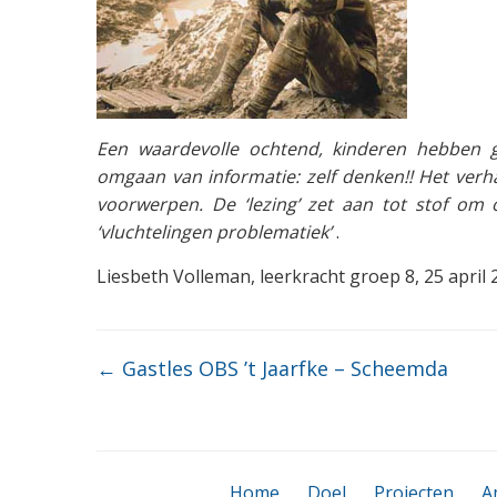
Een waardevolle ochtend, kinderen hebben ge
omgaan van informatie: zelf denken!! Het ver
voorwerpen. De ‘lezing’ zet aan tot stof om o
‘vluchtelingen problematiek’
.
Liesbeth Volleman, leerkracht groep 8, 25 april
←
Gastles OBS ’t Jaarfke – Scheemda
Home
Doel
Projecten
A