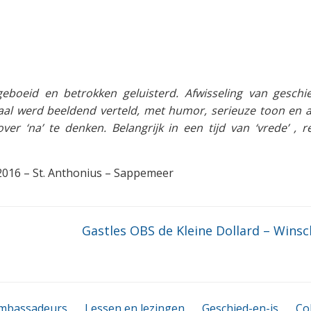
boeid en betrokken geluisterd. Afwisseling van geschi
haal werd beeldend verteld, met humor, serieuze toon en 
ver ‘na’ te denken. Belangrijk in een tijd van ‘vrede’ , 
 2016 – St. Anthonius – Sappemeer
Gastles OBS de Kleine Dollard – Wins
mbassadeurs
Lessen en lezingen
Geschied-en-is
Co