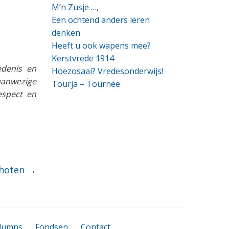
M’n Zusje …,
Een ochtend anders leren
denken
Heeft u ook wapens mee?
Kerstvrede 1914
edenis en
Hoezosaai? Vredesonderwijs!
aanwezige
Tourja – Tournee
respect en
choten
→
lumns
Fondsen
Contact